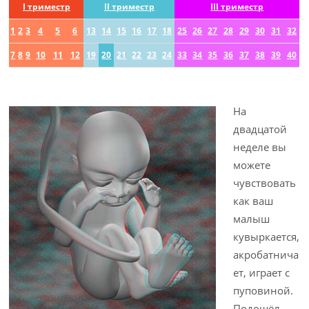
I триместр
II триместр
III триместр
1
2
3
4
5
6
13
14
15
16
17
18
25
26
27
28
29
30
31
32
7
8
9
10
11
12
19
20
21
22
23
24
33
34
35
36
37
38
39
40
На
двадцатой
неделе вы
можете
чувствовать
как ваш
малыш
кувыркается,
акробатнича
ет, играет с
пуповиной.
Подошёл