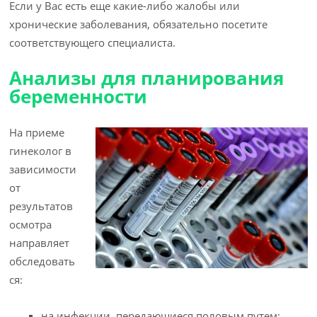
Если у Вас есть еще какие-либо жалобы или
хронические заболевания, обязательно посетите
соответствующего специалиста.
Анализы для планирования
беременности
На приеме
гинеколог в
зависимости
от
результатов
осмотра
направляет
обследовать
ся:
на инфекции, передающиеся половым путем;