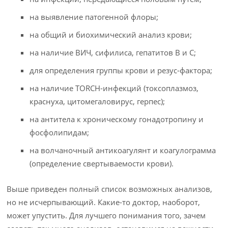
на выявление патогенной флоры;
на общий и биохимический анализ крови;
на наличие ВИЧ, сифилиса, гепатитов В и С;
для определения группы крови и резус-фактора;
на наличие TORCH-инфекций (токсоплазмоз,
краснуха, цитомегаловирус, герпес);
на антитела к хроническому гонадотропину и
фосфолипидам;
на волчаночный антикоагулянт и коагулограмма
(определение свертываемости крови).
Выше приведен полный список возможных анализов,
но не исчерпывающий. Какие-то доктор, наоборот,
может упустить. Для лучшего понимания того, зачем