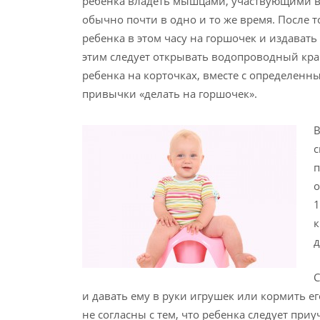
ребенка владеть мышцами, участвующими в э
обычно почти в одно и то же время. После то
ребенка в этом часу на горшочек и издавать
этим следует открывать водопроводный кр
ребенка на корточках, вместе с определен
привычки «делать на горшочек».
В
с
п
о
1
к
д
С
и давать ему в руки игрушек или кормить ег
не согласны с тем, что ребенка следует при