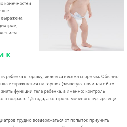
их конечностей
учше
о выражена,
диатром,
явлением
и к
ть ребенка к горшку, является весьма спорным. Обычно
ка испражняться на горшок (зачастую, начиная с 6-го
ы знать функции тела ребенка, а именно: контроль
о в возрасте 1,5 года, а контроль мочевого пузыря еще
едиатров трудно воздеражаться от попыток приучить