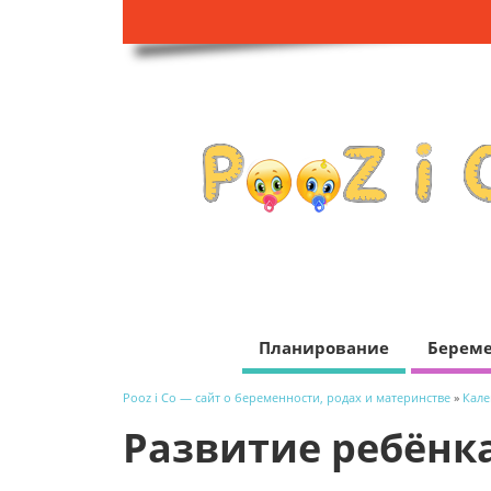
Планирование
Береме
Pooz i Co — сайт о беременности, родах и материнстве
»
Кале
Развитие ребёнка