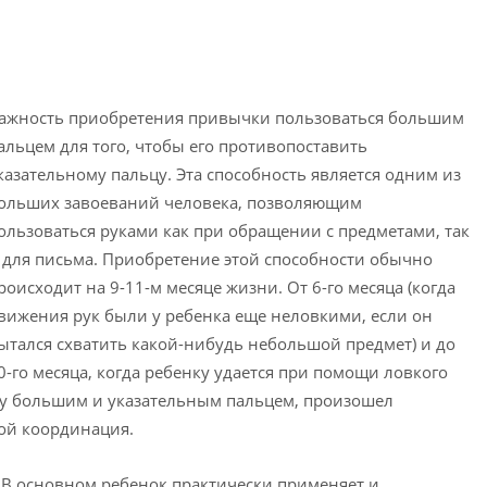
ажность приобретения привычки пользоваться большим
альцем для того, чтобы его противопоставить
казательному пальцу. Эта способность является одним из
ольших завоеваний человека, позволяющим
ользоваться руками как при обращении с предметами, так
 для письма. Приобретение этой способности обычно
роисходит на 9-11-м месяце жизни. От 6-го месяца (когда
вижения рук были у ребенка еще неловкими, если он
ытался схватить какой-нибудь небольшой предмет) и до
0-го месяца, когда ребенку удается при помощи ловкого
жду большим и указательным пальцем, произошел
ной координация.
 В основном ребенок практически применяет и