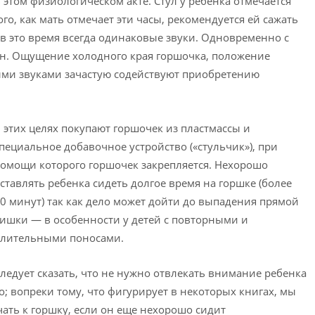
том физиологическом акте. Стул у ребенка отмечается
го, как мать отмечает эти часы, рекомендуется ей сажать
 в это время всегда одинаковые звуки. Одновременно с
ан. Ощущение холодного края горшочка, положение
ными звуками зачастую содействуют приобретению
 этих целях покупают горшочек из пластмассы и
пециальное добавочное устройство («стульчик»), при
омощи которого горшочек закрепляется. Нехорошо
ставлять ребенка сидеть долгое время на горшке (более
0 минут) так как дело может дойти до выпадения прямой
ишки — в особенности у детей с повторными и
лительными поносами.
ледует сказать, что не нужно отвлекать внимание ребенка
о; вопреки тому, что фигурирует в некоторых книгах, мы
учать к горшку, если он еще нехорошо сидит