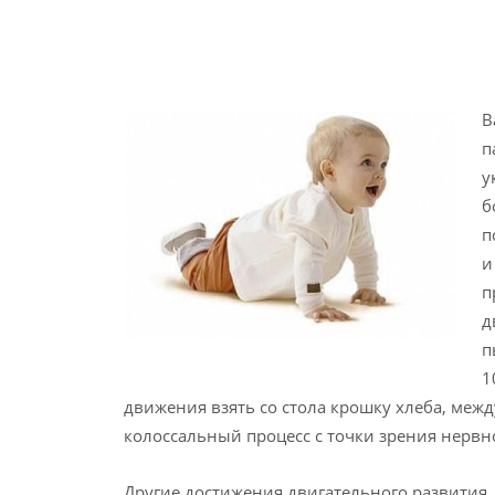
В
п
у
б
п
и
п
д
п
1
движения взять со стола крошку хлеба, ме
колоссальный процесс с точки зрения нерв
Другие достижения двигательного развития.