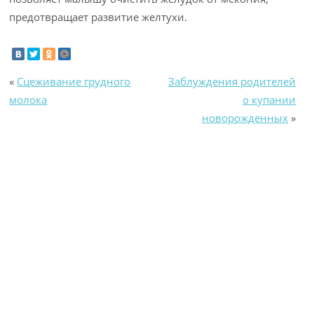
предотвращает развитие желтухи.
«
Сцеживание грудного
Заблуждения родителей
молока
о купании
новорожденных
»