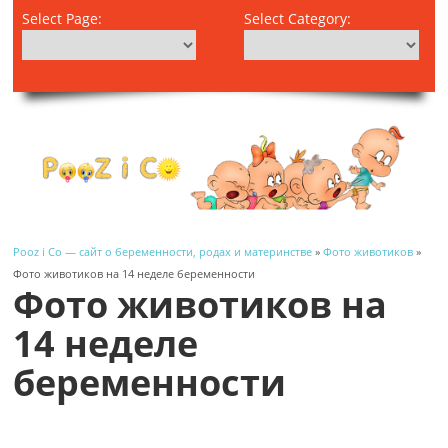
Select Page:
Select Category:
Pooz i Co — сайт о беременности, родах и материнстве
»
Фото животиков
»
Фото животиков на 14 неделе беременности
Фото животиков на
14 неделе
беременности