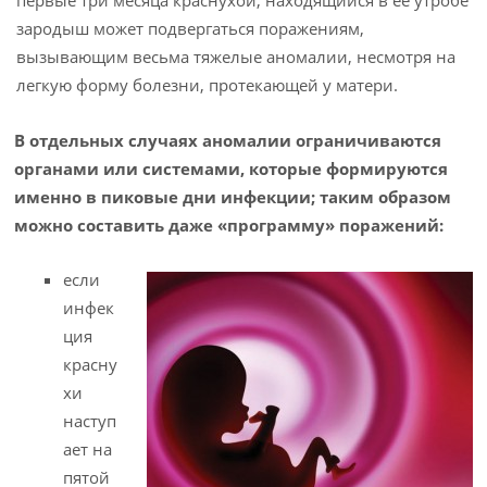
первые три месяца краснухой, находящийся в ее утробе
зародыш может подвергаться поражениям,
вызывающим весьма тяжелые аномалии, несмотря на
легкую форму болезни, протекающей у ма­тери.
В отдельных случаях аномалии ограничиваются
органами или системами, которые формируются
именно в пиковые дни инфекции; таким образом
можно составить даже «программу» поражений:
если
инфек
ция
красну
хи
наступ
ает на
пятой