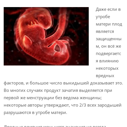
Даже если в
утробе
матери плод
является
защищенны
м, он всё же
подвергаетс
я влиянию
некоторых
вредных
факторов, и большое число выки­дышей доказывает это.
Во многих случаях продукт зачатия выделяется при
первой же менструации без ведома женщины;
некоторые авторы утверждают, что 2/3 всех зародышей
разрушаются в утробе матери.
Вредные влияния меньшего значения не всегда