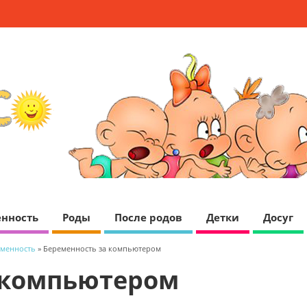
нность
Роды
После родов
Детки
Досуг
менность
» Беременность за компьютером
 компьютером