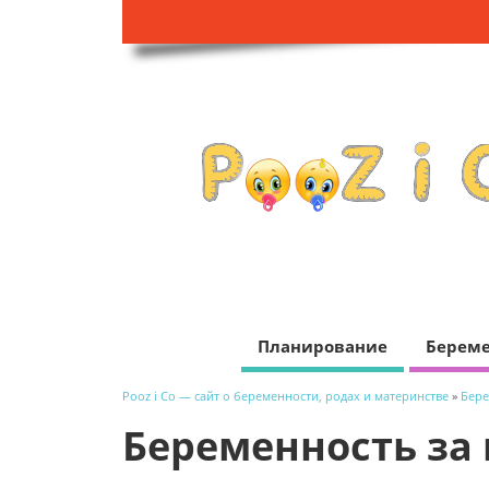
Планирование
Береме
Pooz i Co — сайт о беременности, родах и материнстве
»
Бере
Беременность за