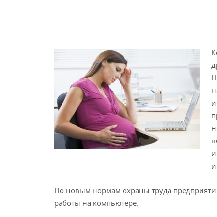
К
д
Н
н
и
п
н
в
и
и
По новым нормам охраны труда предприят
работы на компьютере.