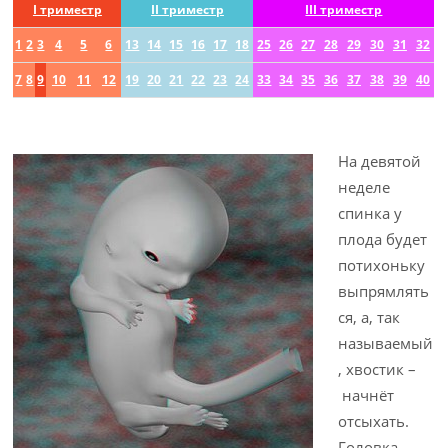
I триместр
II триместр
III триместр
1
2
3
4
5
6
13
14
15
16
17
18
25
26
27
28
29
30
31
32
7
8
9
10
11
12
19
20
21
22
23
24
33
34
35
36
37
38
39
40
На девятой
неделе
спинка у
плода будет
потихоньку
выпрямлять
ся, а, так
называемый
, хвостик –
начнёт
отсыхать.
Головка