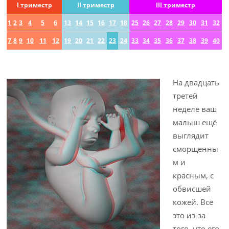
I триместр
II триместр
III триместр
1
2
3
4
5
6
13
14
15
16
17
18
25
26
27
28
29
30
31
32
7
8
9
10
11
12
19
20
21
22
23
24
33
34
35
36
37
38
39
40
На двадцать
третей
неделе ваш
малыш ещё
выглядит
сморщенны
м и
красным, с
обвисшей
кожей. Всё
это из-за
того, что его